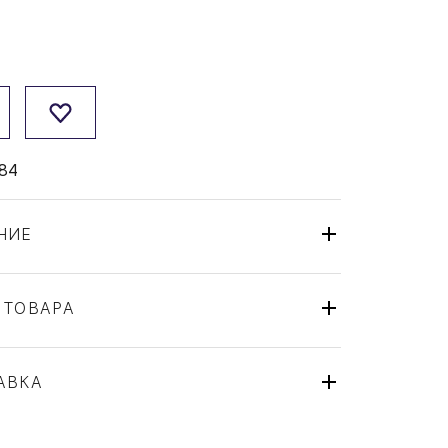
84
НИЕ
 ТОВАРА
Чашка
Bernardaud
АВКА
A Toute Epreuve - Joan Miro
Франция
ля