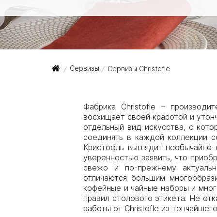
Сервизы
Сервизы Christofle
/
/
Фабрика Christofle – производ
восхищает своей красотой и утонч
отдельный вид искусства, с кот
соединять в каждой коллекции с
Кристофль выглядит необычайно 
уверенностью заявить, что приоб
свежо и по-прежнему актуальн
отличаются большим многообрази
кофейные и чайные наборы и мно
правил столового этикета. Не от
работы от Christofle из тончайшег