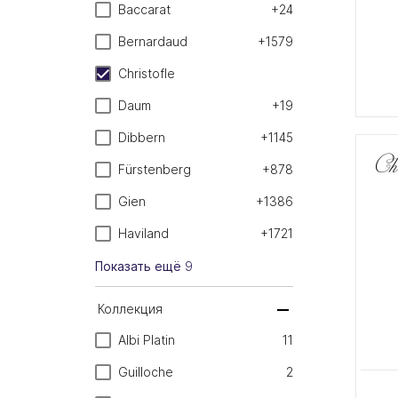
Baccarat
+24
Bernardaud
+1579
Christofle
Daum
+19
Dibbern
+1145
Fürstenberg
+878
Gien
+1386
Haviland
+1721
Показать ещё
9
Коллекция
Albi Platin
11
Guilloche
2