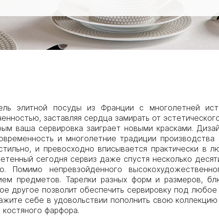
итель элитной посуды из Франции с многолетней ист
енностью, заставляя сердца замирать от эстетического в
орым ваша сервировка заиграет новыми красками. Диза
овременность и многолетние традиции производства
стильно, и превосходно вписывается практически в л
ретенный сегодня сервиз даже спустя несколько деся
о. Помимо непревзойденного высокохудожественно
ем предметов. Тарелки разных форм и размеров, блю
гое другое позволит обеспечить сервировку под любое
кажите себе в удовольствии пополнить свою коллекци
о костяного фарфора.