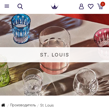
0
ST. LOUIS
Производитель
St. Louis
/
/