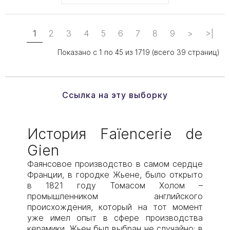
1
2
3
4
5
6
7
8
9
>
>|
Показано с 1 по 45 из 1719 (всего 39 страниц)
Ссылка на эту выборку
История Faïencerie de
Gien
Фаянсовое производство в самом сердце
Франции, в городке Жьене, было открыто
в 1821 году Томасом Холом –
промышленником английского
происхождения, который на тот момент
уже имел опыт в сфере производства
керамики. Жьен был выбран не случайно: в