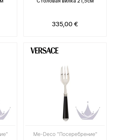
см
Столовая вилка 21,5см
335,00 €
ие"
Me-Deco "Посеребрение"