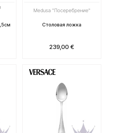
я
Medusa "Посеребрение"
,5см
Столовая ложка
239,00 €