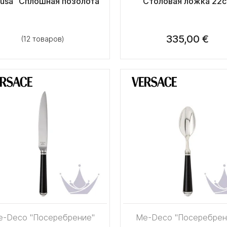
usa "Сплошная позолота"
Столовая ложка 22
335,00 €
(12 товаров)
e-Deco "Посеребрение"
Me-Deco "Посеребрен