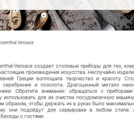
+
+
senthal Versace
nthal-Versace создает столовые приборы для тех, ко
 настоящие произведения искусства. Неслучайно изде
вней Греции воплощала творчество и красоту. Стол
: серебрение и позолота. Драгоценный металл нан
ехники. Обратите внимание: обращаться с приборам
у использовать для их очистки посудомоечную машину
 образом, чтобы держать их в руках было максимальн
ому они подойдут для сервировки в любом стиле.
беседы с гостями.