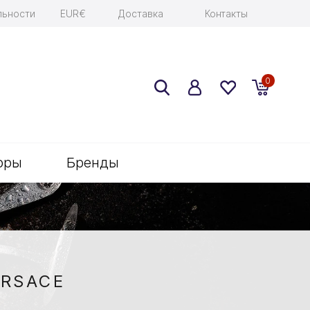
льности
EUR€
Доставка
Контакты
0
оры
Бренды
ERSACE