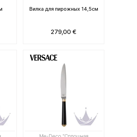
м
Вилка для пирожных 14,5см
279,00 €
я
Me-Deco "Сплошная