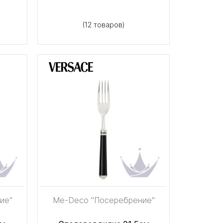
(12 товаров)
ие"
Me-Deco "Посеребрение"