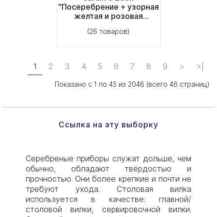
"Посеребрение + узорная
желтая и розовая
позолота"
(26 товаров)
1
2
3
4
5
6
7
8
9
>
>|
Показано с 1 по 45 из 2048 (всего 46 страниц)
Ссылка на эту выборку
Серебреные приборы служат дольше, чем
обычно, обладают твёрдостью и
прочностью. Они более крепкие и почти не
требуют ухода. Столовая вилка
используется в качестве: главной/
столовой вилки, сервировочной вилки.