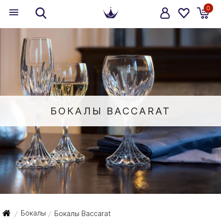
0
БОКАЛЫ BACCARAT
Бокалы
Бокалы Baccarat
/
/