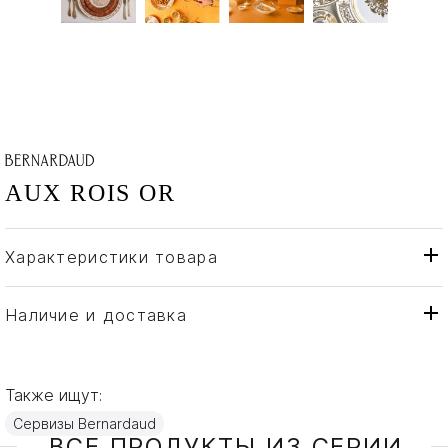
AUX ROIS OR
Характеристики товара
Bernardaud
Бренд
Франция
Страна производителя
Наличие и доставка
Золото, Фарфор
Материал
Также ищут:
Сервизы Bernardaud
ВСЕ ПРОДУКТЫ ИЗ СЕРИИ