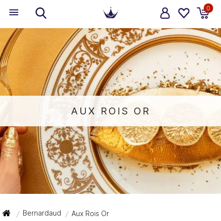
0
AUX ROIS OR
Bernardaud
Aux Rois Or
/
/