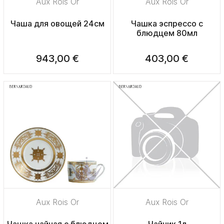
Aux Rois Or
Aux Rois Or
Чаша для овощей 24см
Чашка эспрессо с
блюдцем 80мл
943,00 €
403,00 €
Aux Rois Or
Aux Rois Or
Чашка чайная с блюдцем
Чайник 1л