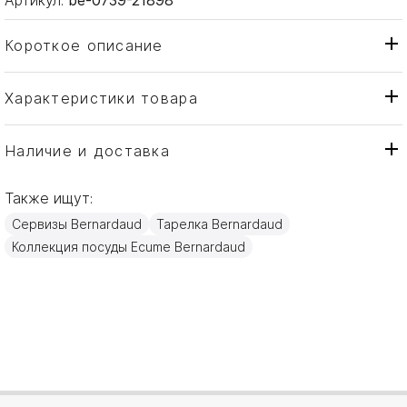
Короткое описание
Характеристики товара
Тарелка
Тип товара
Bernardaud
Бренд
Наличие и доставка
Ecume Or
Коллекция
Также ищут:
Франция
Страна производителя
Сервизы Bernardaud
Тарелка Bernardaud
Золото, Фарфор
Материал
Коллекция посуды Ecume Bernardaud