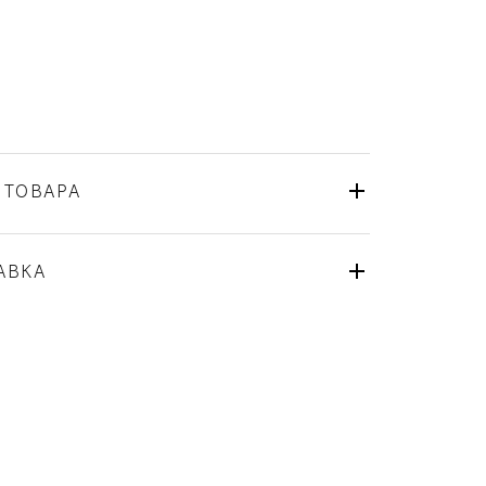
 ТОВАРА
Bernardaud
Франция
ля
АВКА
Золото, Фарфор