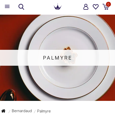
0
PALMYRE
Bernardaud
Palmyre
/
/