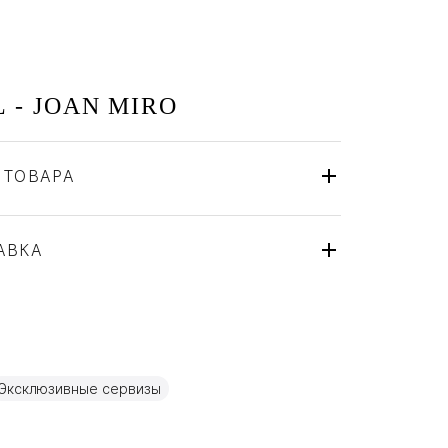
 - JOAN MIRO
 ТОВАРА
Bernardaud
Франция
ля
АВКА
Фарфор
Эксклюзивные сервизы