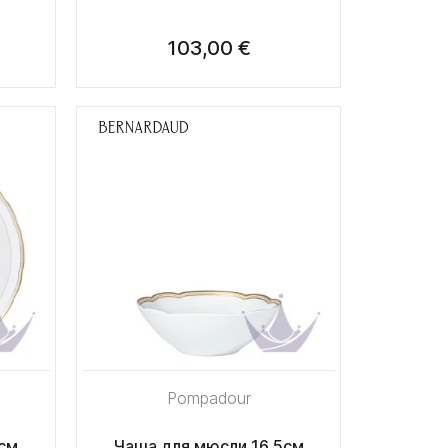
103,00 €
Pompadour
см
Чаша для мюсли 16,5см