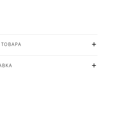
 ТОВАРА
Bernardaud
Франция
ля
АВКА
Золото, Фарфор