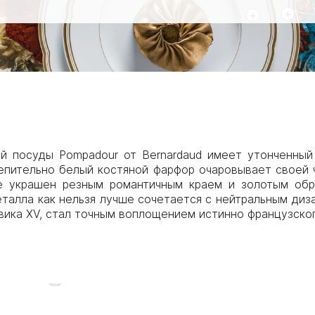
+
+
й посуды Pompadour от Bernardaud имеет утонченный
епительно белый костяной фарфор очаровывает своей 
 украшен резным романтичным краем и золотым обр
талла как нельзя лучше сочетается с нейтральным диза
ика XV, стал точным воплощением истинно французског