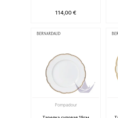
114,00 €
Pompadour
Тарелка суповая 19см
Т