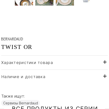
TWIST OR
Характеристики товара
Bernardaud
Бренд
Франция
Страна производителя
Наличие и доставка
Фарфор, Золото
Материал
Также ищут:
Сервизы Bernardaud
ВСЕ ПРОДУКТЫ ИЗ СЕРИИ