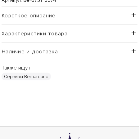
Короткое описание
Характеристики товара
Стакан
Тип товара
Bernardaud
Бренд
Наличие и доставка
Vegetal Or
Коллекция
Также ищут:
Франция
Страна производителя
Сервизы Bernardaud
Золото, Фарфор
Материал
140мл
Объем / Размер