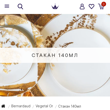
0
СТАКАН 140МЛ
Bernardaud
Vegetal Or
Стакан 140мл
/
/
/