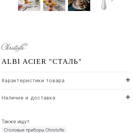
ALBI ACIER "СТАЛЬ"
Характеристики товара
Christofle
Бренд
Франция
Страна производителя
Наличие и доставка
Сталь
Материал
Также ищут:
Столовые приборы Christofle