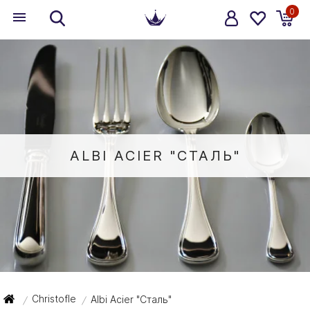
0
ALBI ACIER "СТАЛЬ"
Christofle
Albi Acier "Сталь"
/
/