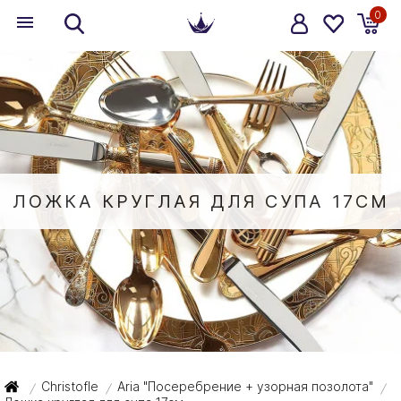
0
ЛОЖКА КРУГЛАЯ ДЛЯ СУПА 17СМ
Christofle
Aria "Посеребрение + узорная позолота"
/
/
/