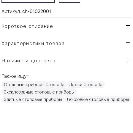
Артикул:
ch-01022001
Короткое описание
Характеристики товара
Ложка
Тип товара
Christofle
Бренд
Наличие и доставка
Aria
Коллекция
Также ищут:
Франция
Страна производителя
Столовые приборы Christofle
Ложки Christofle
Золото, Посеребрение
Материал
Эксклюзивные столовые приборы
17см
Объем / Размер
Элитные столовые приборы
Люксовые столовые приборы