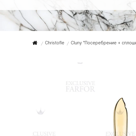
Christofle
Cluny "Посеребрение + сплош
/
/