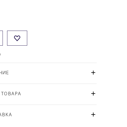
0
НИЕ
 ТОВАРА
Нож
Christofle
АВКА
Cluny
Франция
ля