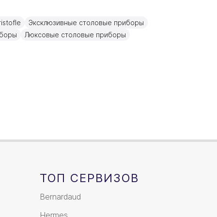
Золото, Посеребрение
stofle
Эксклюзивные столовые приборы
20см
иборы
Люксовые столовые приборы
ТОП СЕРВИЗОВ
Bernardaud
Hermes