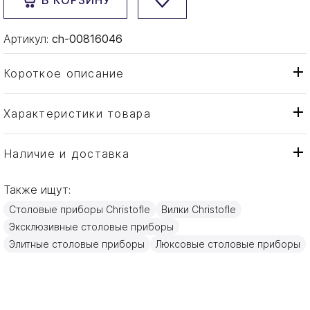
В КОРЗИНУ
Артикул:
ch-00816046
Короткое описание
Характеристики товара
Вилка
Тип товара
Christofle
Бренд
Наличие и доставка
Cluny
Коллекция
Также ищут:
Франция
Страна производителя
Столовые приборы Christofle
Вилки Christofle
Золото, Посеребрение
Материал
Эксклюзивные столовые приборы
17см
Объем / Размер
Элитные столовые приборы
Люксовые столовые приборы