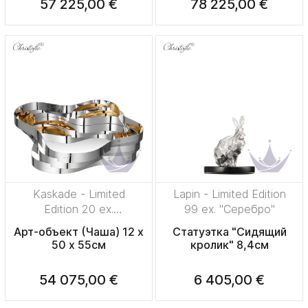
57 225,00 €
78 225,00 €
Kaskade - Limited
Lapin - Limited Edition
Edition 20 ex.
99 ex. "Серебро"
"Посеребрение +
Арт-объект (Чаша) 12 x
Статуэтка "Сидящий
позолота"
50 x 55см
кролик" 8,4см
54 075,00 €
6 405,00 €