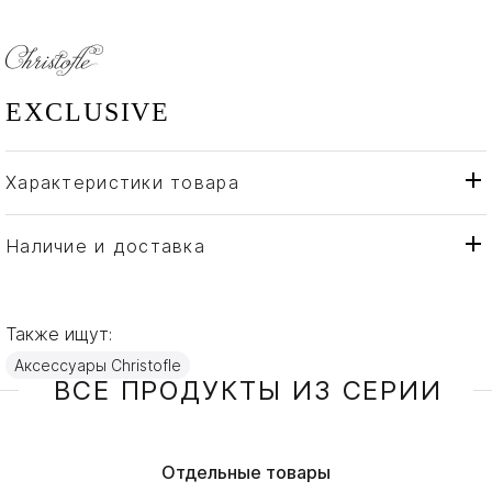
EXCLUSIVE
Характеристики товара
Christofle
Бренд
Франция
Страна производителя
Наличие и доставка
Сталь, Дерево, Золото,
Материал
Мрамор, Посеребрение,
Серебро
Также ищут:
Аксессуары Christofle
ВСЕ ПРОДУКТЫ ИЗ СЕРИИ
Отдельные товары