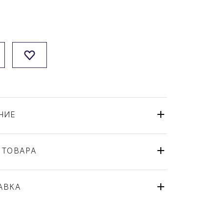
НИЕ
 ТОВАРА
Ложка
Christofle
АВКА
Malmaison
Франция
ля