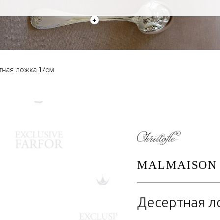
+
тная ложка 17см
MALMAISON 
Десертная л