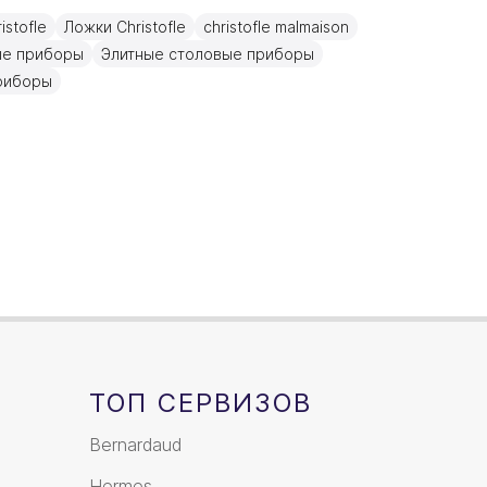
Серебро
stofle
Ложки Christofle
christofle malmaison
17см
ые приборы
Элитные столовые приборы
риборы
ТОП СЕРВИЗОВ
Bernardaud
Hermes