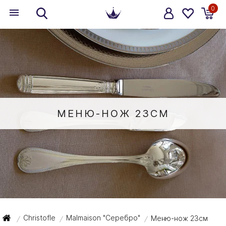
0
МЕНЮ-НОЖ 23СМ
Christofle
Malmaison "Серебро"
Меню-нож 23см
/
/
/