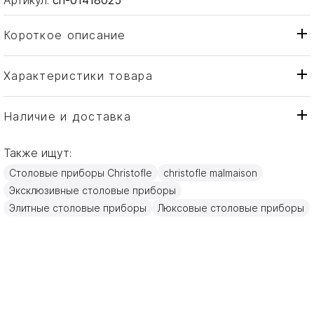
Короткое описание
Характеристики товара
Нож
Тип товара
Christofle
Бренд
Наличие и доставка
Malmaison
Коллекция
Также ищут:
Франция
Страна производителя
Столовые приборы Christofle
christofle malmaison
Серебро
Материал
Эксклюзивные столовые приборы
23см
Объем / Размер
Элитные столовые приборы
Люксовые столовые приборы