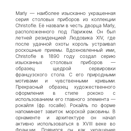
Marly — наиболее изысканно украшенная
серия столовых приборов из коллекции
Christofle. Её назвали в честь дворца Marly,
расположенного под Парижем. Он был
летней резиденцией Людовика XIV, где
после удачной охоты король устраивал
роскошные приемы. Вдохновленный ими,
Christofle в 1890 году создал серию
изысканных столовых приборов —
образец щедрой сервировки
французского стола. С его природными
мотивами и чувственными кривыми.
Прекрасный образец художественного
оформления в стиле рококо с
использованием его главного элемента —
рокайля (фр. rocaille). Рокайль по форме
напоминает завиток морской раковины. В
орнаменте и архитектуре он начал
активно использоваться в XVIII веке во
Франции. Появился он как украшение