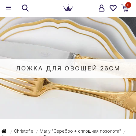
0
ЛОЖКА ДЛЯ ОВОЩЕЙ 26СМ
Christofle
Marly "Серебро + сплошная позолота"
/
/
/