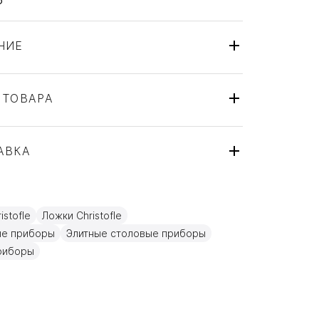
НИЕ
 ТОВАРА
Ложка
Christofle
АВКА
Rubans
Франция
ля
Посеребрение
stofle
Ложки Christofle
10см
ые приборы
Элитные столовые приборы
риборы