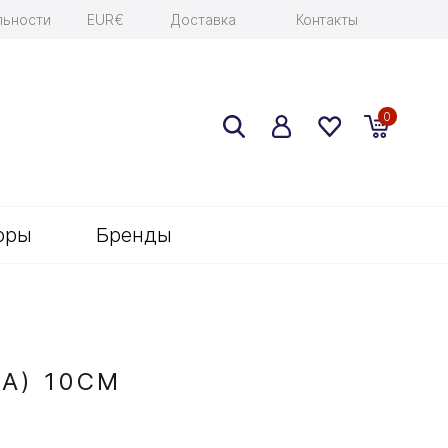
льности
EUR€
Доставка
Контакты
0
оры
Бренды
А) 10СМ