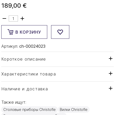
189,00 €
В КОРЗИНУ
Артикул:
ch-00024023
Короткое описание
Характеристики товара
Вилка
Тип товара
Christofle
Бренд
Наличие и доставка
Rubans
Коллекция
Также ищут:
Франция
Страна производителя
Столовые приборы Christofle
Вилки Christofle
Посеребрение
Материал