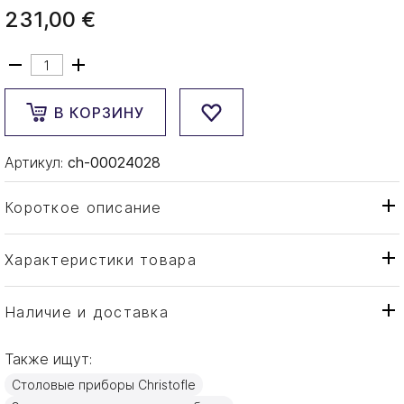
231,00 €
В КОРЗИНУ
Артикул:
ch-00024028
Короткое описание
Характеристики товара
Нож
Тип товара
Christofle
Бренд
Наличие и доставка
Rubans
Коллекция
Также ищут:
Франция
Страна производителя
Столовые приборы Christofle
Посеребрение
Материал