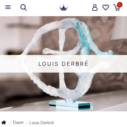
0
LOUIS DERBRÉ
Daum
Louis Derbré
/
/