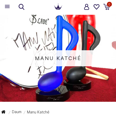
0
MANU KATCHÉ
Daum
Manu Katché
/
/