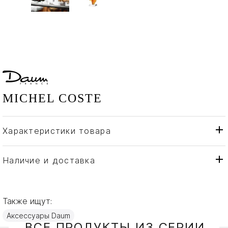
MICHEL COSTE
Характеристики товара
Daum
Бренд
Франция
Страна производителя
Наличие и доставка
Бронза, Хрусталь
Материал
Также ищут:
Аксессуары Daum
ВСЕ ПРОДУКТЫ ИЗ СЕРИИ