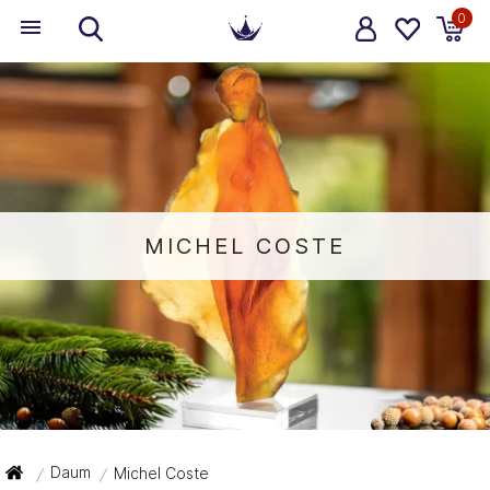
0
MICHEL COSTE
Daum
Michel Coste
/
/