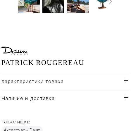
PATRICK ROUGEREAU
Характеристики товара
Daum
Бренд
Франция
Страна производителя
Наличие и доставка
Хрусталь
Материал
Также ищут:
Аксессуары Daum