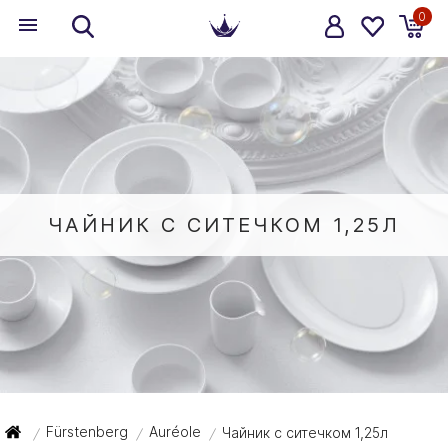
0
ЧАЙНИК С СИТЕЧКОМ 1,25Л
Fürstenberg
Auréole
Чайник с ситечком 1,25л
/
/
/