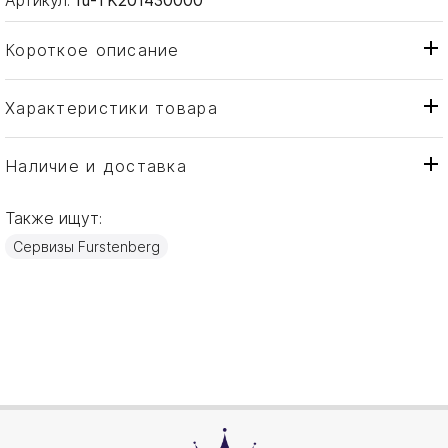
Короткое описание
Характеристики товара
Чайник
Тип товара
Fürstenberg
Бренд
Наличие и доставка
Auréole
Коллекция
Также ищут:
Германия
Страна производителя
Сервизы Furstenberg
Фарфор
Материал
1,25л
Объем / Размер