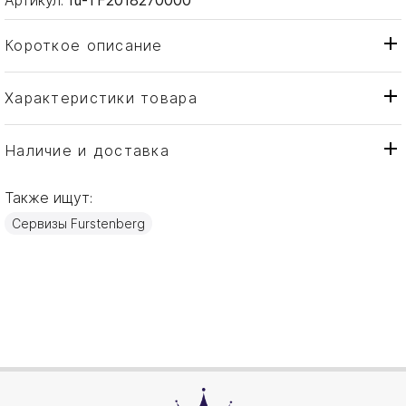
Короткое описание
Характеристики товара
Чаша
Тип товара
Fürstenberg
Бренд
Наличие и доставка
Datum
Коллекция
Также ищут:
Германия
Страна производителя
Сервизы Furstenberg
Фарфор
Материал
27см
Объем / Размер