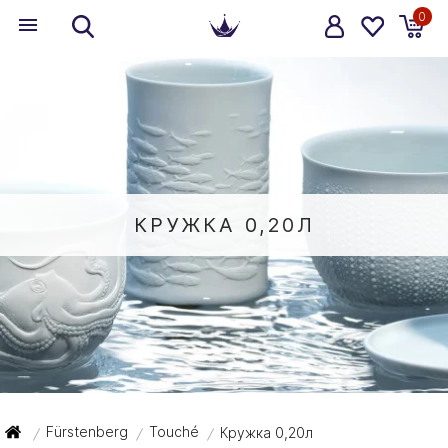
0
КРУЖКА 0,20Л
Fürstenberg
Touché
Кружка 0,20л
/
/
/