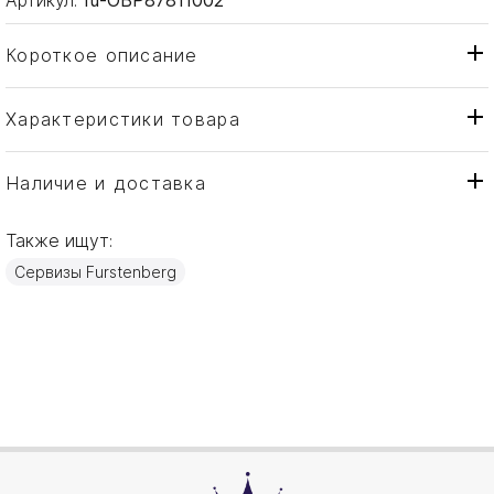
Короткое описание
Характеристики товара
Кружка
Тип товара
Fürstenberg
Бренд
Наличие и доставка
Touché
Коллекция
Также ищут:
Германия
Страна производителя
Сервизы Furstenberg
Фарфор
Материал
0,20л
Объем / Размер