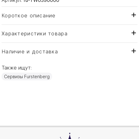
Короткое описание
Характеристики товара
Подогреватель
Тип товара
Fürstenberg
Бренд
Наличие и доставка
Wagenfeld
Коллекция
Также ищут:
Германия
Страна производителя
Сервизы Furstenberg
Фарфор
Материал
14см
Объем / Размер