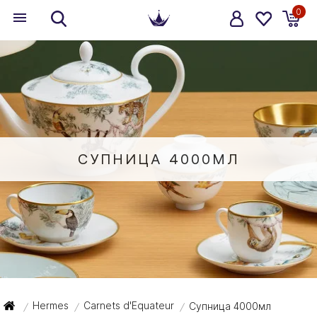
0
СУПНИЦА 4000МЛ
Hermes
Carnets d'Equateur
Супница 4000мл
/
/
/