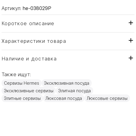
Артикул:
he-038029P
Короткое описание
Характеристики товара
Супница
Тип товара
Hermes
Бренд
Наличие и доставка
Carnets d'Equateur
Коллекция
Также ищут:
Франция
Страна производителя
Сервизы Hermes
Эксклюзивная посуда
Золото, Фарфор
Материал
Эксклюзивные сервизы
Элитная посуда
4000мл
Объем / Размер
Элитные сервизы
Люксовая посуда
Люксовые сервизы