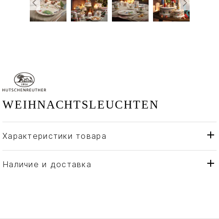
WEIHNACHTSLEUCHTEN
Характеристики товара
Hutschenreuther
Бренд
Германия
Страна производителя
Наличие и доставка
Золото, Фарфор
Материал