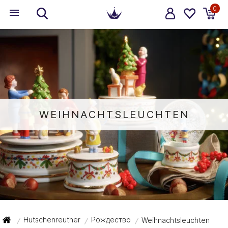
0
WEIHNACHTSLEUCHTEN
Hutschenreuther
Рождество
Weihnachtsleuchten
/
/
/