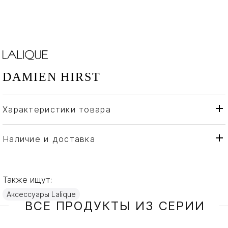
DAMIEN HIRST
Характеристики товара
Lalique
Бренд
Франция
Страна производителя
Наличие и доставка
Золото, Платин, Хром,
Материал
Хрусталь
Также ищут:
Аксессуары Lalique
ВСЕ ПРОДУКТЫ ИЗ СЕРИИ