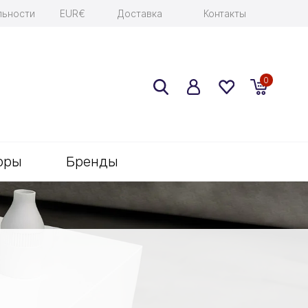
льности
EUR€
Доставка
Контакты
0
оры
Бренды