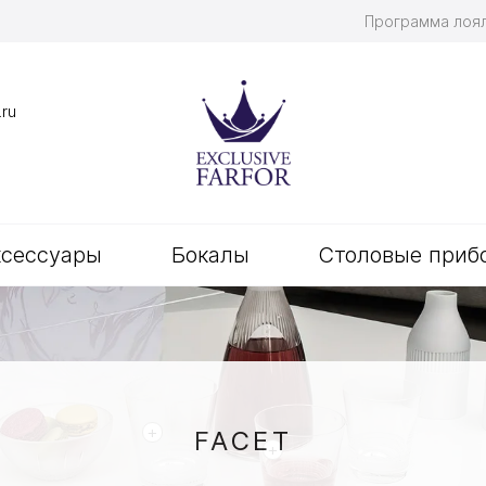
Программа лоя
.ru
ксессуары
Бокалы
Столовые приб
+
FACET
+