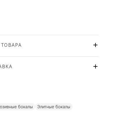
 ТОВАРА
Lalique
Франция
ля
АВКА
Хрусталь
юзивные бокалы
Элитные бокалы