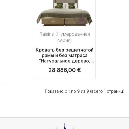
Raisins (Нумерованная
серия)
Кровать без решетчатой
рамы и без матраса
"Натуральное дерево,
зелёная ткань" (Матрас:
28 886,00 €
180x200см)
228x214x160см
Показано с 1 по 9 из 9 (всего 1 страниц)