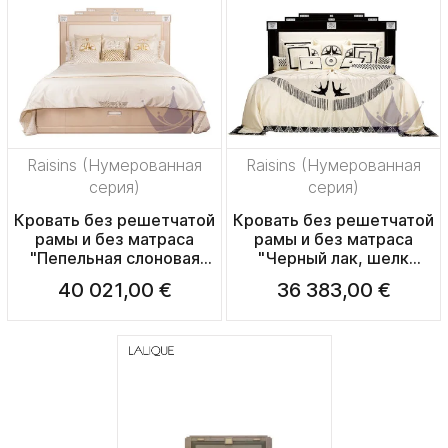
Raisins (Нумерованная
Raisins (Нумерованная
серия)
серия)
Кровать без решетчатой
Кровать без решетчатой
рамы и без матраса
рамы и без матраса
"Пепельная слоновая
"Черный лак, шелк
кость, шелк слоновая
слоновая кость" (Матрас:
40 021,00 €
36 383,00 €
кость" (Матрас:
200x200см)
200x200см)
248x244x160см
248x244x160см