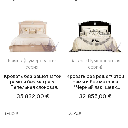
Raisins (Нумерованная
Raisins (Нумерованная
серия)
серия)
Кровать без решетчатой
Кровать без решетчатой
рамы и без матраса
рамы и без матраса
"Пепельная слоновая
"Черный лак, шелк
кость, шелк слоновая
слоновая кость" (Матрас:
35 832,00 €
32 855,00 €
кость" (Матрас:
180x200см)
180x200см)
228x214x160см
228x214x160см