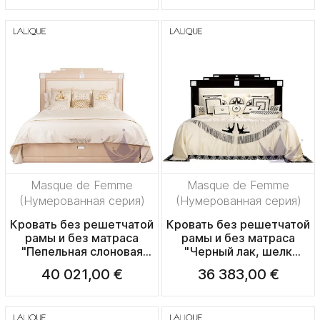
180x200см)
228x214x160см
228x214x160см
Masque de Femme
Masque de Femme
(Нумерованная серия)
(Нумерованная серия)
Кровать без решетчатой
Кровать без решетчатой
рамы и без матраса
рамы и без матраса
"Пепельная слоновая
"Черный лак, шелк
кость, Шелк слоновая
слоновая кость" (Матрас:
40 021,00 €
36 383,00 €
кость" (Матрас:
200x200см)
200x200см)
248x244x160см
248x244x160см