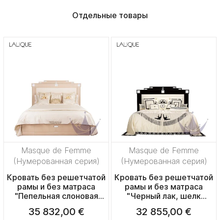
Отдельные товары
Masque de Femme
Masque de Femme
(Нумерованная серия)
(Нумерованная серия)
Кровать без решетчатой
Кровать без решетчатой
рамы и без матраса
рамы и без матраса
"Пепельная слоновая
"Черный лак, шелк
кость, шелк слоновая
слоновая кость" (Матрас:
35 832,00 €
32 855,00 €
кость" (Матрас:
180x200см)