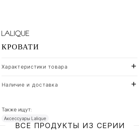
КРОВАТИ
Характеристики товара
Lalique
Бренд
Франция
Страна производителя
Наличие и доставка
Дерево, Ткань, Хрусталь,
Материал
Черный лак, Шелк
Также ищут:
Аксессуары Lalique
ВСЕ ПРОДУКТЫ ИЗ СЕРИИ