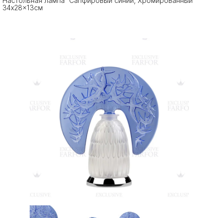
Настольная лампа "Сапфировый синий, Хромированный"
34x28x13см