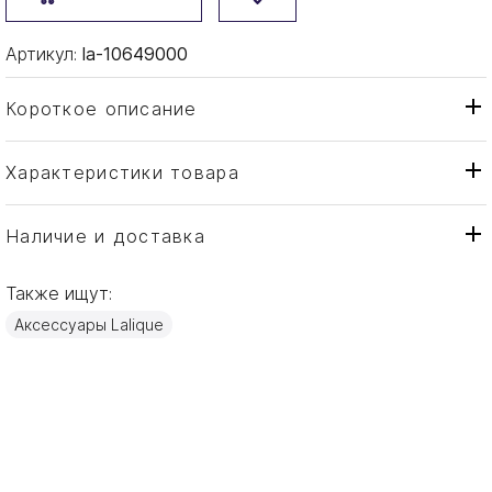
Артикул:
la-10649000
Короткое описание
Характеристики товара
Лампа
Тип товара
Lalique
Бренд
Наличие и доставка
Hirondelles
Коллекция
Также ищут:
Франция
Страна производителя
Аксессуары Lalique
Хром, Хрусталь
Материал
34x28x13см
Объем / Размер