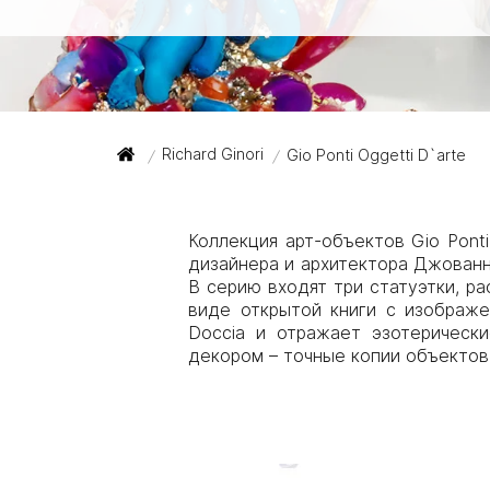
Richard Ginori
Gio Ponti Oggetti D`arte
/
/
Коллекция арт-объектов Gio Pont
дизайнера и архитектора Джованни
В серию входят три статуэтки, р
виде открытой книги с изображе
Doccia и отражает эзотерическ
декором – точные копии объектов и