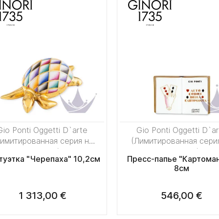
Gio Ponti Oggetti D`arte
Gio Ponti Oggetti D`a
имитированная серия на
(Лимитированная сери
50 пред.)
50 пред.)
туэтка "Черепаха" 10,2см
Пресс-папье "Картоман
8см
1 313,00 €
546,00 €