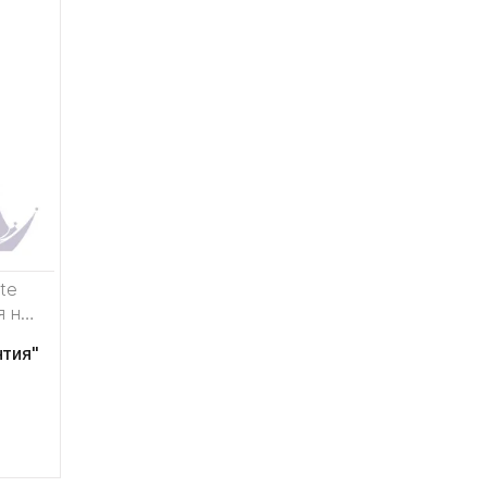
rte
я на
тия"