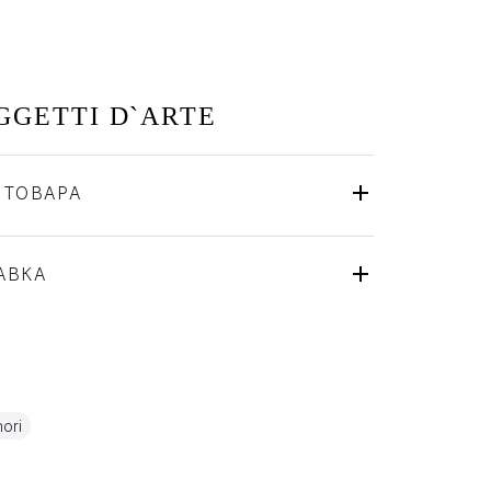
GGETTI D`ARTE
 ТОВАРА
Richard Ginori
Италия
ля
АВКА
Фарфор
ori