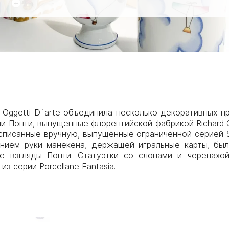
+
i Oggetti D`arte объединила несколько декоративных п
 Понти, выпущенные флорентийской фабрикой Richard Gi
асписанные вручную, выпущенные ограниченной серией 
нием руки манекена, держащей игральные карты, была 
ие взгляды Понти. Статуэтки со слонами и черепахо
з серии Porcellane Fantasia.