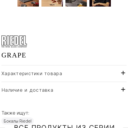
GRAPE
Характеристики товара
Riedel
Бренд
Австрия
Страна производителя
Наличие и доставка
Хрусталь
Материал
Также ищут:
Бокалы Riedel
ВСЕ ПРОДУКТЫ ИЗ СЕРИИ