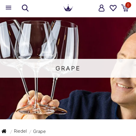
0
GRAPE
Riedel
Grape
/
/