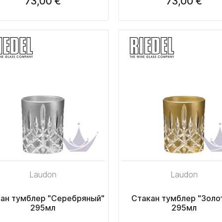
73,00 €
73,00 €
Laudon
Laudon
ан тумблер "Серебряный"
Стакан тумблер "Золо
295мл
295мл