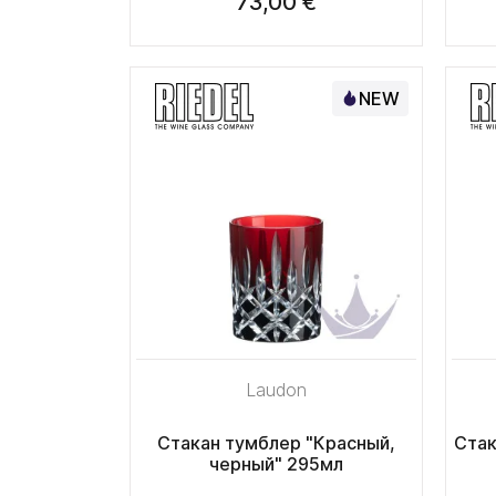
73,00 €
NEW
Laudon
Стакан тумблер "Красный,
Стак
черный" 295мл