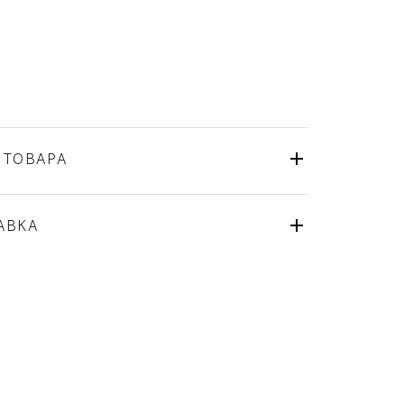
 ТОВАРА
Riedel
Австрия
ля
АВКА
Хрусталь