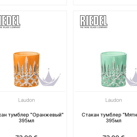
Laudon
Laudon
кан тумблер "Оранжевый"
Стакан тумблер "Мят
395мл
395мл