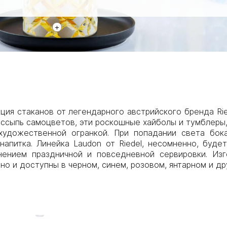
+
ция стаканов от легендарного австрийского бренда Ri
оссыпь самоцветов, эти роскошные хайболы и тумблеры,
художественной огранкой. При попадании света бок
 напитка. Линейка Laudon от Riedel, несомненно, буд
нением праздничной и повседневной сервировки. Из
о и доступны в черном, синем, розовом, янтарном и др