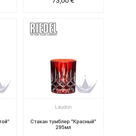
73,00 €
Laudon
той"
Стакан тумблер "Красный"
295мл