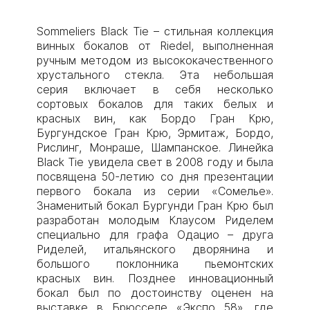
Sommeliers Black Tie – стильная коллекция
винных бокалов от Riedel, выполненная
ручным методом из высококачественного
хрустального стекла. Эта небольшая
серия включает в себя несколько
сортовых бокалов для таких белых и
красных вин, как Бордо Гран Крю,
Бургундское Гран Крю, Эрмитаж, Бордо,
Рислинг, Монраше, Шампанское. Линейка
Black Tie увидела свет в 2008 году и была
посвящена 50-летию со дня презентации
первого бокала из серии «Сомелье».
Знаменитый бокал Бургунди Гран Крю был
разработан молодым Клаусом Риделем
специально для графа Одацио – друга
Риделей, итальянского дворянина и
большого поклонника пьемонтских
красных вин. Позднее инновационный
бокал был по достоинству оценен на
выставке в Брюсселе «Экспо 58», где