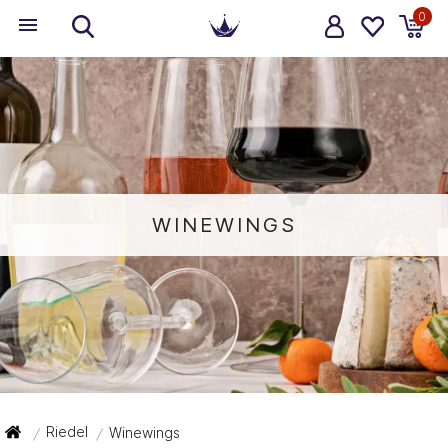
0
WINEWINGS
Riedel
Winewings
/
/