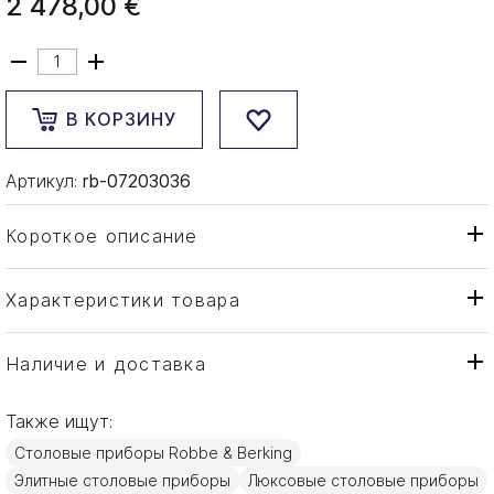
2 478,00 €
В КОРЗИНУ
Артикул:
rb-07203036
Короткое описание
Характеристики товара
Половник
Тип товара
Robbe & Berking
Бренд
Наличие и доставка
12
Коллекция
Также ищут:
Германия
Страна производителя
Столовые приборы Robbe & Berking
Серебро
Материал
Элитные столовые приборы
Люксовые столовые приборы