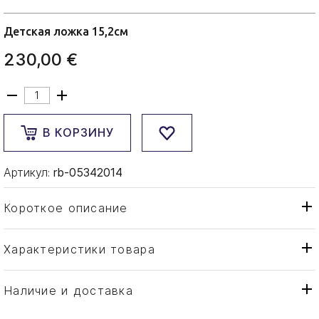
Детская ложка 15,2см
230,00 €
В КОРЗИНУ
Артикул:
rb-05342014
Короткое описание
Характеристики товара
Ложка
Тип товара
Robbe & Berking
Бренд
Наличие и доставка
Alt-Chippendale
Коллекция