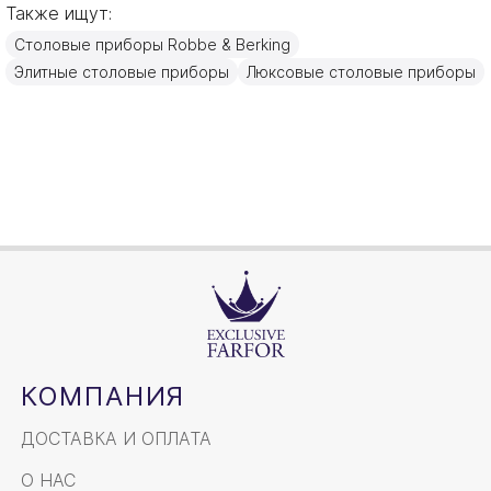
Также ищут:
Германия
Страна производителя
Столовые приборы Robbe & Berking
Золото, Посеребрение
Материал
Элитные столовые приборы
Люксовые столовые приборы
15,2см
Объем / Размер
КОМПАНИЯ
ДОСТАВКА И ОПЛАТА
О НАС