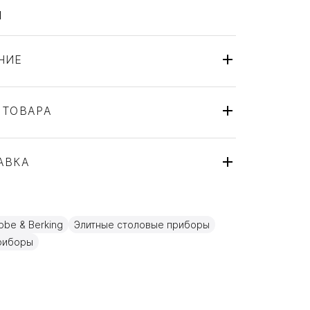
1
НИЕ
 ТОВАРА
Набор
Robbe & Berking
АВКА
Alt-Chippendale
Германия
ля
Золото, Посеребрение
be & Berking
Элитные столовые приборы
6 персон, 24 предметов
риборы