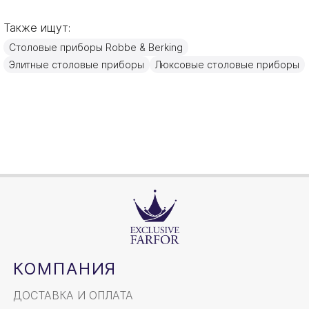
Alt-Chippendale
Коллекция
Также ищут:
Германия
Страна производителя
Столовые приборы Robbe & Berking
Золото, Посеребрение
Материал
Элитные столовые приборы
Люксовые столовые приборы
17,5см
Объем / Размер
КОМПАНИЯ
ДОСТАВКА И ОПЛАТА